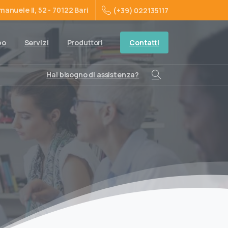
manuele II, 52 - 70122 Bari
(+39) 022135117
Contatti
po
Servizi
Produttori
Hai bisogno di assistenza?