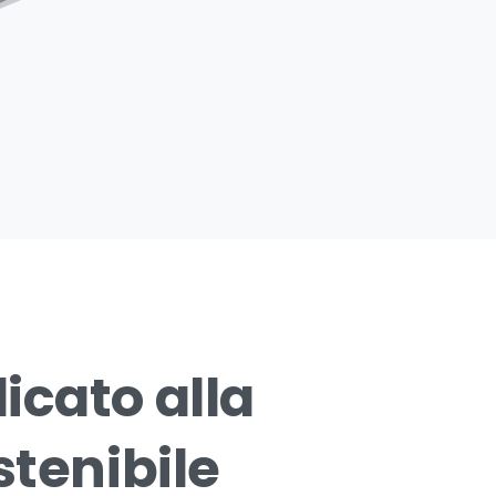
icato
alla
stenibile