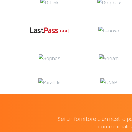
Sei un fornitore o un nostro p
commerciale