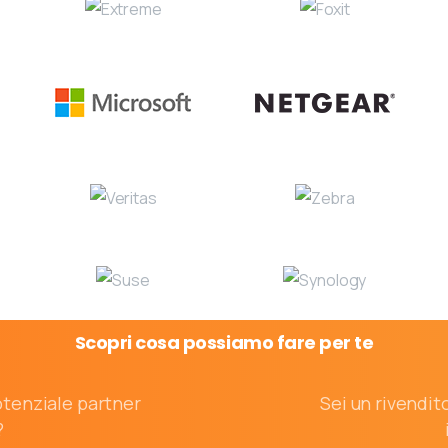
Scopri
cosa
possiamo
fare
per
te
otenziale partner
Sei un rivendit
?