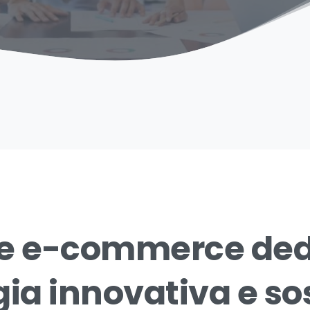
e
e-commerce
ded
gia
innovativa
e
so